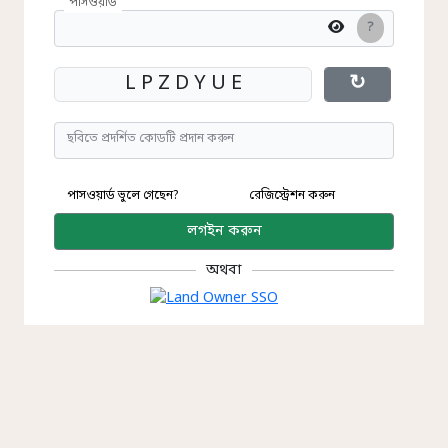
পাসওয়ার্ড
?
L P Z D Y U E
↻
ছবিতে প্রদর্শিত কোডটি প্রদান করুন
পাসওয়ার্ড ভুলে গেছেন?
রেজিস্ট্রেশন করুন
লগইন করুন
অথবা